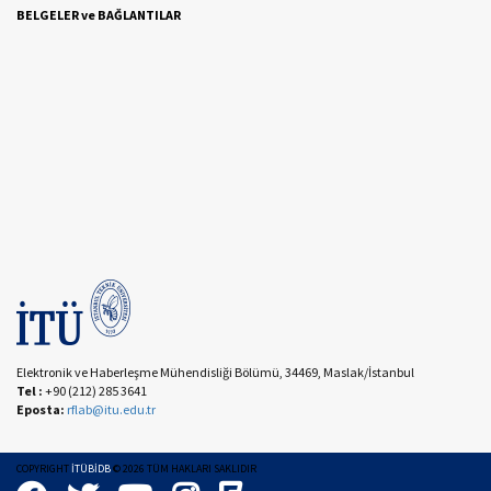
BELGELER ve BAĞLANTILAR
Elektronik ve Haberleşme Mühendisliği Bölümü, 34469, Maslak/İstanbul
Tel :
+90 (212) 285 3641
Eposta:
rflab@itu.edu.tr
COPYRIGHT
İTÜBİDB
©
2026
TÜM HAKLARI SAKLIDIR