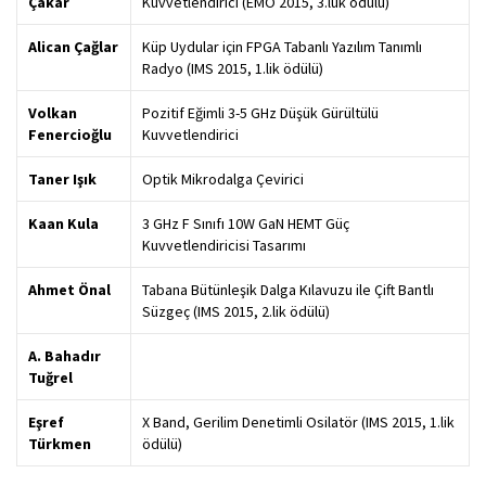
Çakar
Kuvvetlendirici (EMO 2015, 3.lük ödülü)
Alican Çağlar
Küp Uydular için FPGA Tabanlı Yazılım Tanımlı
Radyo (IMS 2015, 1.lik ödülü)
Volkan
Pozitif Eğimli 3-5 GHz Düşük Gürültülü
Fenercioğlu
Kuvvetlendirici
Taner Işık
Optik Mikrodalga Çevirici
Kaan Kula
3 GHz F Sınıfı 10W GaN HEMT Güç
Kuvvetlendiricisi Tasarımı
Ahmet Önal
Tabana Bütünleşik Dalga Kılavuzu ile Çift Bantlı
Süzgeç (IMS 2015, 2.lik ödülü)
A. Bahadır
Tuğrel
Eşref
X Band, Gerilim Denetimli Osilatör (IMS 2015, 1.lik
Türkmen
ödülü)