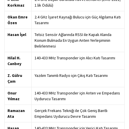
Korkmaz
1.lik Ödülü)
Okan Emre
2.4 GHz İşaret Kaynağı Bulucu için Güç Algılama Katı
Özen
Tasarımı
Hasan İşel
Telsiz Sensör Ağlarında RSSI ile Kapalı Alanda
Konum Bulmada En Uygun Anten Yerleşiminin
Belirlenmesi
Hilal H.
140-433 MHz Transponder için Alıcı Katı Tasarımı
Canbey
Z. Gülru
Yazılım Tanımlı Radyo için Çıkış Katı Tasarımı
Çam
Onur
140-433 MHz Transponder için Anten ve Empedans
Yılmaz
Uydurucu Tasarımı
Ramazan
Gerçek Frekans Tekniği ile Çok Geniş Bantlı
Ata
Empedans Uydurucu Devre Tasarımı
Hasan
140-433 MHz Transponder için Verici Katı Tasarımı