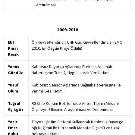
Arttırılması
2009-2010
Elif
Ön Kuvvetlendiricili UHF Güç Kuvvetlendiricisi (EMO
Pınar
2010, En Özgün Proje Ödülü)
Kesik
Yunus
Kablosuz Duyarga Ağlarında Frekans Atlamalı
Gündüz
Haberleşme Tekniği Uygulanarak Veri İletimi
Yusuf
Kablosuz Sensör Ağlarında Dağınık Haberleşme ile
Olum
Verimli Ses İletimi
Tuğrul
RSSI ile Konum Belirlemede Anten Tipinin Mesafe
Açıkgöz
Ölçmeye Etkisinin Araştırılması ve Denenmesi
Yasir
Tinyos İşletim Sistemi Kullanarak Kablosuz Duyarga
Emre
Ağı Düğümü ile Ultrasonik Mesafe Ölçümü ve Uzak
Bulut
Noktaya İletimi