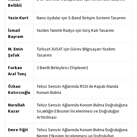
Bellikli
Yasin Kurt
Nano Uydular için S-Band İletişim Sistemi Tasarımı
İsmail
Yazılım Tanımlı Radyo için Giriş Katı Tasarımı
Bayram
M. Emin
Türksat-3USAT için Görev Bilgisayarı Yazılımı
Şafak
Tasarımı
Furkan
3 Bantlı Birleştirici (Triplexer)
Aral Tunç
Özkan
Telsiz Sensör Ağlarında RSSI ile Kapalı Alanda
Katırcıoğlu
Konum Bulma
Nurullah
Telsiz Sensör Ağlarında Konum Bulma Doğruluğuna
Kazar
Sıcaklığın Etkisinin İncelenmesi ve Doğruluğun
Arttırılması
Emre Yiğit
Telsiz Sensör Ağlarında Konum Bulma Doğruluğuna
Nemin Etkisinin İncelenmesi ve Doğruluğun