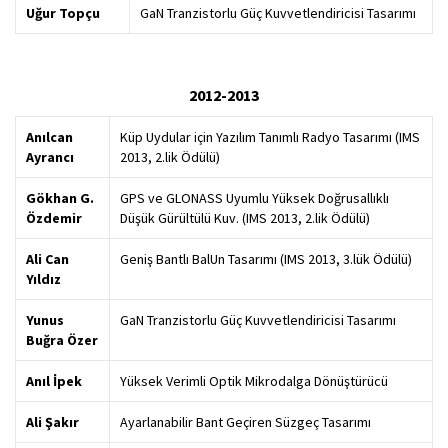
Uğur Topçu
GaN Tranzistorlu Güç Kuvvetlendiricisi Tasarımı
2012-2013
Anılcan
Küp Uydular için Yazılım Tanımlı Radyo Tasarımı (IMS
Ayrancı
2013, 2.lik Ödülü)
Gökhan G.
GPS ve GLONASS Uyumlu Yüksek Doğrusallıklı
Özdemir
Düşük Gürültülü Kuv. (IMS 2013, 2.lik Ödülü)
Ali Can
Geniş Bantlı BalUn Tasarımı (IMS 2013, 3.lük Ödülü)
Yıldız
Yunus
GaN Tranzistorlu Güç Kuvvetlendiricisi Tasarımı
Buğra Özer
Anıl İpek
Yüksek Verimli Optik Mikrodalga Dönüştürücü
Ali Şakır
Ayarlanabilir Bant Geçiren Süzgeç Tasarımı