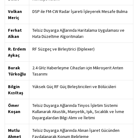
Volkan
DSP ile FM-CW Radar İşareti İşleyerek Mesafe Bulma
Meriç
Ferhat
Telsiz Duyarga Ağlarında Haritalama Uygulaması ve
Alkan
Hata Düzeltme Algoritmaları
R. Erdem
RF Süzgeç ve Birleştirici (Diplexer)
Aykaç
Burak
2.4 GHz Haberleşme Cihazları için Mikroşerit Anten
Türkoğlu
Tasarımı
Bilgin
Yüksek Güç RF Güç Birleştiricileri ve Bölücüleri
Kızıltaş
Ömer
Telsiz Duyarga Ağlarında Tinyos İşletim Sistemi
Koşan
Kullanarak Akustik, Manyetik, Işık, Sıcaklık ve İvme
Duyargalardan Bilgi Alımı ve İletimi
Mutlu
Telsiz Duyarga Ağlarında Alınan İşaret Gücünden
Ahmet
Faydalanarak Konum Belirleme