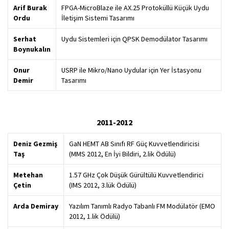
Arif Burak
FPGA-MicroBlaze ile AX.25 Protoküllü Küçük Uydu
Ordu
İletişim Sistemi Tasarımı
Serhat
Uydu Sistemleri için QPSK Demodülator Tasarımı
Boynukalın
Onur
USRP ile Mikro/Nano Uydular için Yer İstasyonu
Demir
Tasarımı
2011-2012
Deniz Gezmiş
GaN HEMT AB Sınıfı RF Güç Kuvvetlendiricisi
Taş
(MMS 2012, En İyi Bildiri, 2.lik Ödülü)
Metehan
1.57 GHz Çok Düşük Gürültülü Kuvvetlendirici
Çetin
(IMS 2012, 3.lük Ödülü)
Arda Demiray
Yazılım Tanımlı Radyo Tabanlı FM Modülatör (EMO
2012, 1.lik Ödülü)