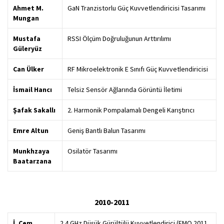
Ahmet M.
GaN Tranzistorlu Güç Kuvvetlendiricisi Tasarımı
Mungan
Mustafa
RSSI Ölçüm Doğruluğunun Arttırılımı
Güleryüz
Can Ülker
RF Mikroelektronik E Sınıfı Güç Kuvvetlendiricisi
İsmail Hancı
Telsiz Sensör Ağlarında Görüntü İletimi
Şafak Sakallı
2. Harmonik Pompalamalı Dengeli Karıştırıcı
Emre Altun
Geniş Bantlı Balun Tasarımı
Munkhzaya
Osilatör Tasarımı
Baatarzana
2010-2011
İ. Cem
2.4 GHz Düşük Gürültülü Kuvvetlendirici (EMO 2011,