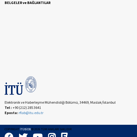
BELGELER ve BAĞLANTILAR
Elektronik ve Haberleşme Mühendisliği Bölümü, 34469, Maslak/İstanbul
Tel :
+90 (212) 285 3641
Eposta:
rflab@itu.edu.tr
COPYRIGHT
İTÜBİDB
©
2026
TÜM HAKLARI SAKLIDIR